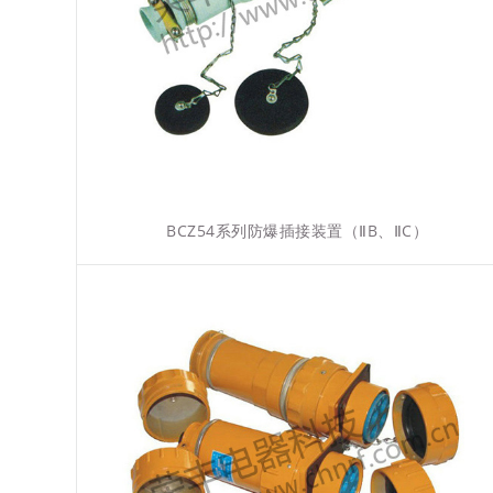
BCZ54系列防爆插接装置（ⅡB、ⅡC）