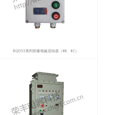
BQD53系列防爆电磁启动器（ⅡB、ⅡC）