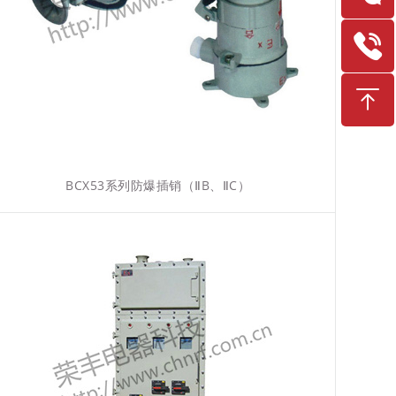
BCX53系列防爆插销（ⅡB、ⅡC）