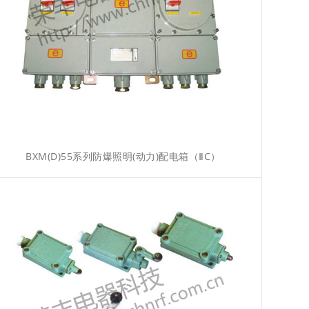
BXM(D)55系列防爆照明(动力)配电箱（ⅡC）