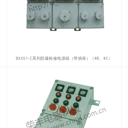
BXX51-C系列防爆检修电源箱（带插座）（ⅡB、ⅡC）