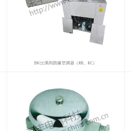
BK□□系列防爆空调器（ⅡB、ⅡC）