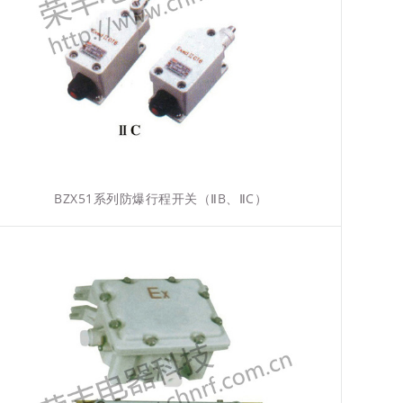
BZX51系列防爆行程开关（ⅡB、ⅡC）