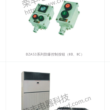
BZA53系列防爆控制按钮（ⅡB、ⅡC）