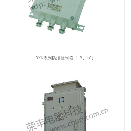
BXK系列防爆控制箱（ⅡB、ⅡC）