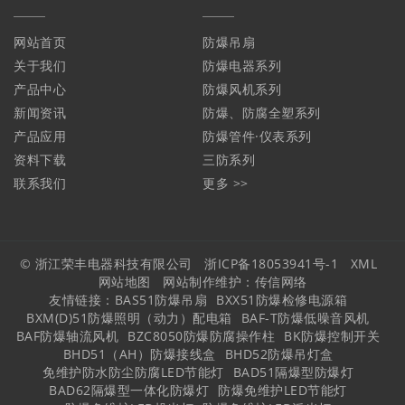
网站首页
防爆吊扇
关于我们
防爆电器系列
产品中心
防爆风机系列
新闻资讯
防爆、防腐全塑系列
产品应用
防爆管件·仪表系列
资料下载
三防系列
联系我们
更多 >>
© 浙江荣丰电器科技有限公司
浙ICP备18053941号-1
XML
网站地图
网站制作维护：
传信网络
友情链接：
BAS51防爆吊扇
BXX51防爆检修电源箱
BXM(D)51防爆照明（动力）配电箱
BAF-T防爆低噪音风机
BAF防爆轴流风机
BZC8050防爆防腐操作柱
BK防爆控制开关
BHD51（AH）防爆接线盒
BHD52防爆吊灯盒
免维护防水防尘防腐LED节能灯
BAD51隔爆型防爆灯
BAD62隔爆型一体化防爆灯
防爆免维护LED节能灯