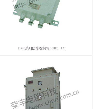
BXK系列防爆控制箱（ⅡB、ⅡC）