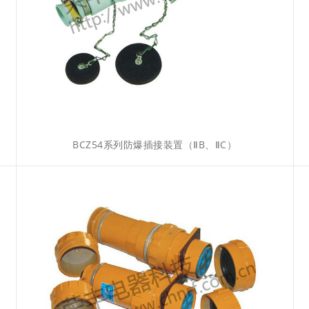
BCZ54系列防爆插接装置（ⅡB、ⅡC）