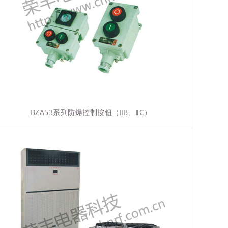
BZA53系列防爆控制按钮（ⅡB、ⅡC）