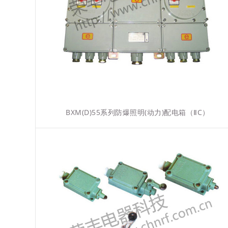
BXM(D)55系列防爆照明(动力)配电箱（ⅡC）