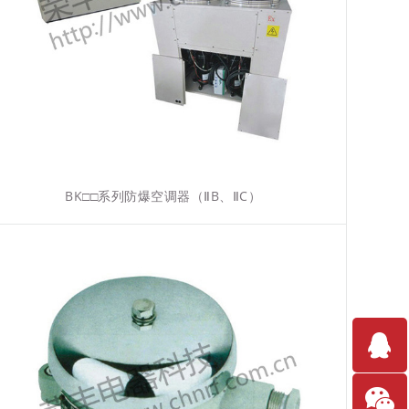
BK□□系列防爆空调器（ⅡB、ⅡC）