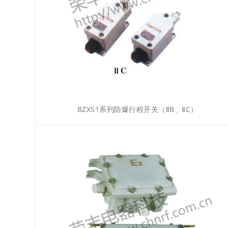
BZX51系列防爆行程开关（ⅡB、ⅡC）