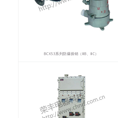
BCX53系列防爆插销（ⅡB、ⅡC）