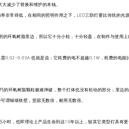
大大减少了替换和维护的本钱。
费功率非常得低，在相同的照明作用之下，LED三防灯要比传统的光
在通明的环氧树脂里边，所以它十分小粒，十分轻盈，在制作与使用
只需0.02~0.03A.也就是说：它耗费的电不超越0.1W，耗费的
小巧的环氧树脂颗粒极难摔破，整个灯体也没有松动的部分；里边
ED可谓铜墙铁壁，坚固无数倍，耐用无数倍。
0万小时，也即理论上产品生命到达10年以上，较其它类型灯具有