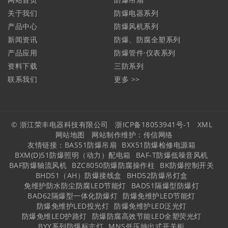
关于我们
防爆电器系列
产品中心
防爆风机系列
新闻资讯
防爆、防腐全塑系列
产品应用
防爆管件·仪表系列
资料下载
三防系列
联系我们
更多 >>
© 浙江荣丰电器科技有限公司
浙ICP备18053941号-1
XML
网站地图
网站制作维护：
传信网络
友情链接：
BAS51防爆吊扇
BXX51防爆检修电源箱
BXM(D)51防爆照明（动力）配电箱
BAF-T防爆低噪音风机
BAF防爆轴流风机
BZC8050防爆防腐操作柱
BK防爆控制开关
BHD51（AH）防爆接线盒
BHD52防爆吊灯盒
免维护防水防尘防腐LED节能灯
BAD51隔爆型防爆灯
BAD62隔爆型一体化防爆灯
防爆免维护LED节能灯
防爆免维护LED投光灯
防爆免维护LED泛光灯
防爆免维LED护路灯
防爆防腐高效节能LED全塑荧光灯
BYY系列防爆标志灯
MNS低压抽出式开关柜